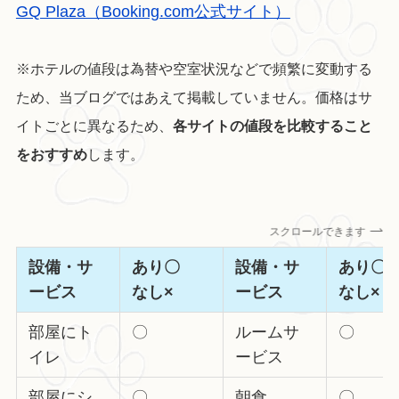
GQ Plaza（Booking.com公式サイト）
※ホテルの値段は為替や空室状況などで頻繁に変動する
ため、当ブログではあえて掲載していません。価格はサ
イトごとに異なるため、
各サイトの値段を比較すること
をおすすめ
します。
スクロールできます
設備・サ
あり〇
設備・サ
あり
ービス
なし×
ービス
なし×
部屋にト
〇
ルームサ
〇
イレ
ービス
部屋にシ
〇
朝食
〇