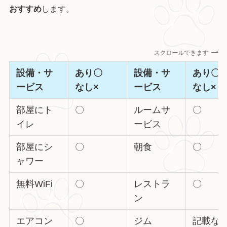
おすすめ
します。
スクロールできます
設備・サ
あり〇
設備・サ
あり
ービス
なし×
ービス
なし×
部屋にト
〇
ルームサ
〇
イレ
ービス
部屋にシ
〇
朝食
〇
ャワー
無料WiFi
〇
レストラ
〇
ン
エアコン
〇
ジム
記載な