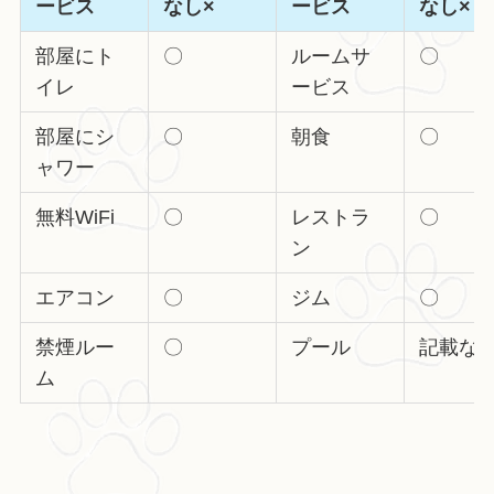
ービス
なし×
ービス
なし×
部屋にト
〇
ルームサ
〇
イレ
ービス
部屋にシ
〇
朝食
〇
ャワー
無料WiFi
〇
レストラ
〇
ン
エアコン
〇
ジム
〇
禁煙ルー
〇
プール
記載な
ム