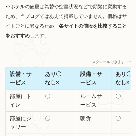
※ホテルの値段は為替や空室状況などで頻繁に変動する
ため、当ブログではあえて掲載していません。価格はサ
イトごとに異なるため、
各サイトの値段を比較すること
をおすすめ
します。
スクロールできます
設備・サ
あり〇
設備・サ
あり
ービス
なし×
ービス
なし×
部屋にト
〇
ルームサ
〇
イレ
ービス
部屋にシ
〇
朝食
〇
ャワー