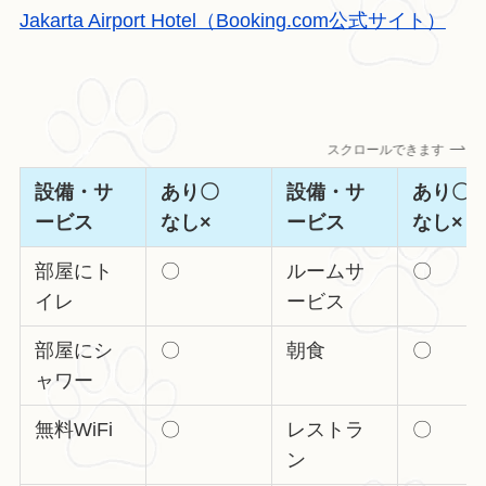
Jakarta Airport Hotel（Booking.com公式サイト）
スクロールできます
設備・サ
あり〇
設備・サ
あり
ービス
なし×
ービス
なし×
部屋にト
〇
ルームサ
〇
イレ
ービス
部屋にシ
〇
朝食
〇
ャワー
無料WiFi
〇
レストラ
〇
ン