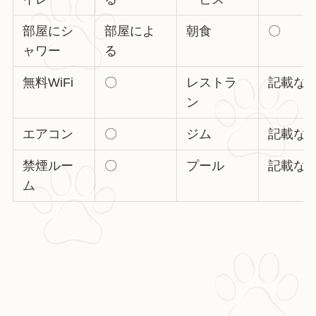
部屋にシ
部屋によ
朝食
〇
ャワー
る
無料WiFi
〇
レストラ
記載な
ン
エアコン
〇
ジム
記載な
禁煙ルー
〇
プール
記載な
ム