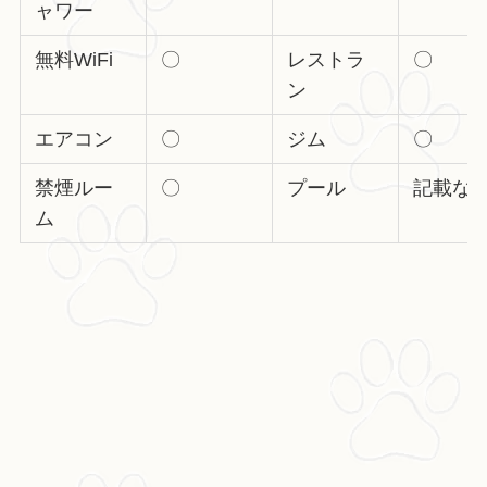
ャワー
無料WiFi
〇
レストラ
〇
ン
エアコン
〇
ジム
〇
禁煙ルー
〇
プール
記載な
ム