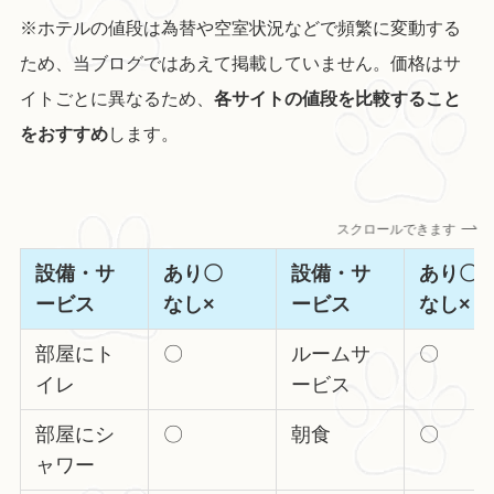
※ホテルの値段は為替や空室状況などで頻繁に変動する
ため、当ブログではあえて掲載していません。価格はサ
イトごとに異なるため、
各サイトの値段を比較すること
をおすすめ
します。
スクロールできます
設備・サ
あり〇
設備・サ
あり
ービス
なし×
ービス
なし×
部屋にト
〇
ルームサ
〇
イレ
ービス
部屋にシ
〇
朝食
〇
ャワー