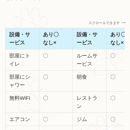
スクロールできます
設備・サ
あり〇
設備・サ
あり
ービス
なし×
ービス
なし×
部屋にト
〇
ルームサ
〇
イレ
ービス
部屋にシ
〇
朝食
〇
ャワー
無料WiFi
〇
レストラ
〇
ン
エアコン
〇
ジム
〇