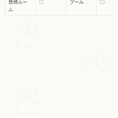
禁煙ルー
〇
プール
〇
ム