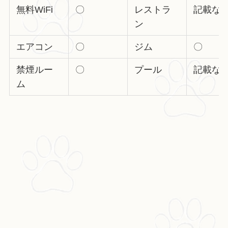
無料WiFi
〇
レストラ
記載な
ン
エアコン
〇
ジム
〇
禁煙ルー
〇
プール
記載な
ム