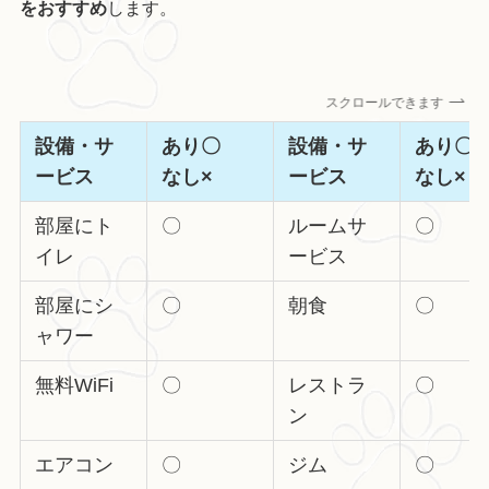
をおすすめ
します。
スクロールできます
設備・サ
あり〇
設備・サ
あり
ービス
なし×
ービス
なし×
部屋にト
〇
ルームサ
〇
イレ
ービス
部屋にシ
〇
朝食
〇
ャワー
無料WiFi
〇
レストラ
〇
ン
エアコン
〇
ジム
〇