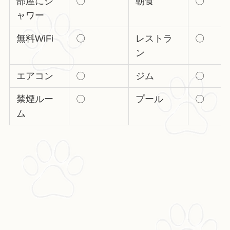
部屋にシ
〇
朝食
〇
ャワー
無料WiFi
〇
レストラ
〇
ン
エアコン
〇
ジム
〇
禁煙ルー
〇
プール
〇
ム