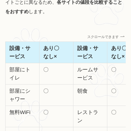
イトごとに異なるため、
各サイトの値段を比較すること
をおすすめ
します。
スクロールできます
設備・サ
あり〇
設備・サ
あり
ービス
なし×
ービス
なし×
部屋にト
〇
ルームサ
〇
イレ
ービス
部屋にシ
〇
朝食
〇
ャワー
無料WiFi
〇
レストラ
〇
ン