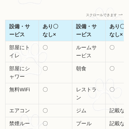
スクロールできます
設備・サ
あり〇
設備・サ
あり
ービス
なし×
ービス
なし×
部屋にト
〇
ルームサ
〇
イレ
ービス
部屋にシ
〇
朝食
〇
ャワー
無料WiFi
〇
レストラ
〇
ン
エアコン
〇
ジム
記載な
禁煙ルー
〇
プール
記載な