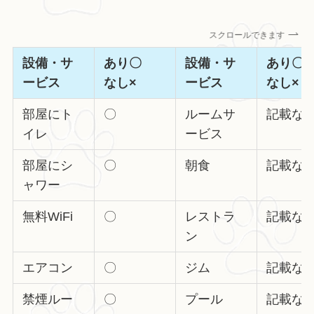
スクロールできます
設備・サ
あり〇
設備・サ
あり
ービス
なし×
ービス
なし×
部屋にト
〇
ルームサ
記載な
イレ
ービス
部屋にシ
〇
朝食
記載な
ャワー
無料WiFi
〇
レストラ
記載な
ン
エアコン
〇
ジム
記載な
禁煙ルー
〇
プール
記載な