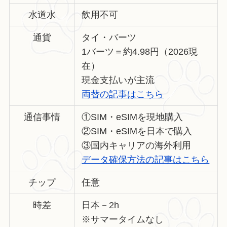
水道水
飲用不可
通貨
タイ・バーツ
1バーツ＝約4.98円（2026現
在）
現金支払いが主流
両替の記事はこちら
通信事情
①SIM・eSIMを現地購入
②SIM・eSIMを日本で購入
③国内キャリアの海外利用
データ確保方法の記事はこちら
チップ
任意
時差
日本－2h
※サマータイムなし