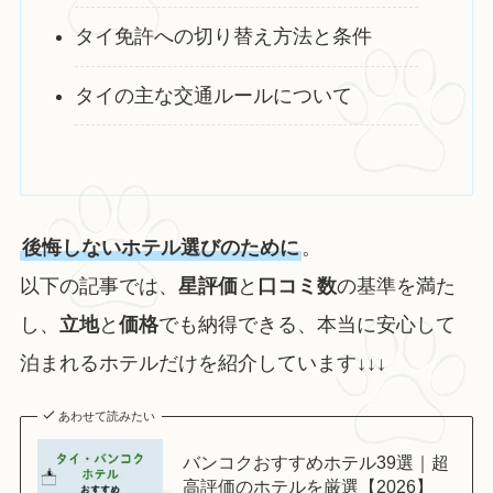
タイ免許への切り替え方法と条件
タイの主な交通ルールについて
後悔しないホテル選びのために
。
以下の記事では、
星評価
と
口コミ数
の基準を満た
し、
立地
と
価格
でも納得できる、本当に安心して
泊まれるホテルだけを紹介しています↓↓↓
あわせて読みたい
バンコクおすすめホテル39選｜超
高評価のホテルを厳選【2026】