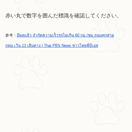
赤い丸で数字を囲んだ標識を確認してください。
参考：
มีผลแล้ว จำกัดความเร็วรถไม่เกิน 60 กม./ชม.ถนนทุกสาย
กทม.เว้น 13 เส้นทาง | Thai PBS News ข่าวไทยพีบีเอส