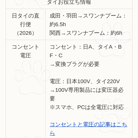
タイお役立ち情報
日タイの直
成田・羽田→スワンナプーム：
行便
約6.5h
（2026）
関西→スワンナプーム：約6h
コンセント
コンセント：日A、タイA・B
電圧
F・C
→変換プラグが必要
電圧：日本100V、タイ220V
→100V専用製品には変圧器必
要
※スマホ、PCは全電圧に対応
コンセントと電圧の記事はこち
ら