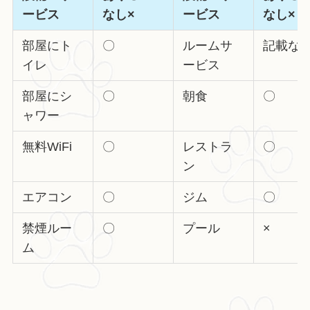
ービス
なし×
ービス
なし×
部屋にト
〇
ルームサ
記載な
イレ
ービス
部屋にシ
〇
朝食
〇
ャワー
無料WiFi
〇
レストラ
〇
ン
エアコン
〇
ジム
〇
禁煙ルー
〇
プール
×
ム