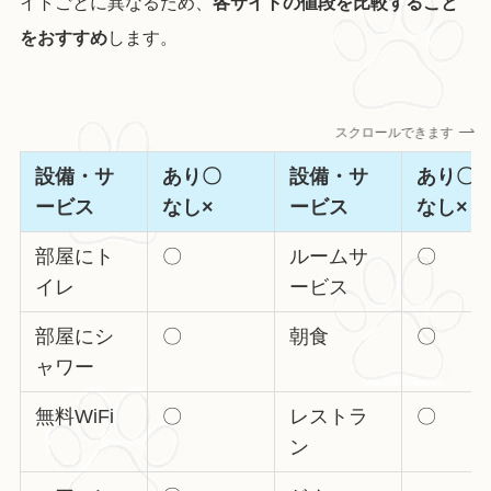
イトごとに異なるため、
各サイトの値段を比較すること
をおすすめ
します。
スクロールできます
設備・サ
あり〇
設備・サ
あり
ービス
なし×
ービス
なし×
部屋にト
〇
ルームサ
〇
イレ
ービス
部屋にシ
〇
朝食
〇
ャワー
無料WiFi
〇
レストラ
〇
ン