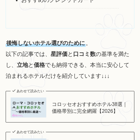
おすすめのクレジットカード
後悔しないホテル選びのために
。
以下の記事では、
星評価
と
口コミ数
の基準を満た
し、
立地
と
価格
でも納得できる、本当に安心して
泊まれるホテルだけを紹介しています↓↓↓
あわせて読みたい
コロッセオおすすめホテル38選｜
価格帯別に完全網羅【2026】
あわせて読みたい