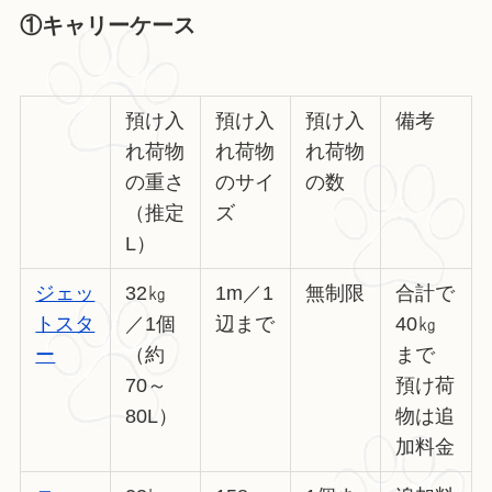
①キャリーケース
預け入
預け入
預け入
備考
れ荷物
れ荷物
れ荷物
の重さ
のサイ
の数
（推定
ズ
L）
ジェッ
32㎏
1m／1
無制限
合計で
トスタ
／1個
辺まで
40㎏
ー
（約
まで
70～
預け荷
80L）
物は追
加料金