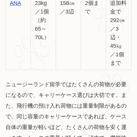
ANA
23kg
158㎝
2個ま
追加料
／1個
／3辺
で
金で
（約
292㎝
65～
／3
70L）
辺・
45㎏
／1個
まで
ニュージーランド留学ではたくさんの荷物が必要
になるので、キャリーケース選びは大切です。ま
た、飛行機の預け入れ荷物には重量制限があるの
で、同じ容量のキャリーケースであれば、ケース
自体の重量が軽いほど、たくさんの荷物を安く運