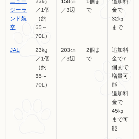
ニュー
23㎏
158㎝
1個ま
追加料
ジーラ
／1個
／3辺
で
金で
ンド航
（約
32㎏
空
65～
まで
70L）
JAL
23kg
203㎝
2個ま
追加料
／1個
／3辺
で
金で7
（約
個まで
65～
増量可
70L）
能
追加料
金で
45㎏
まで可
能