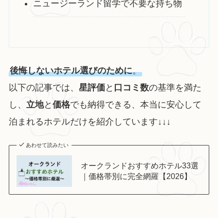
ニュージーランド留学で不要な持ち物
後悔しないホテル選びのために
。
以下の記事では、
星評価
と
口コミ数
の基準を満た
し、
立地
と
価格
でも納得できる、本当に安心して
泊まれるホテルだけを紹介しています↓↓↓
あわせて読みたい
オークランドおすすめホテル33選
｜価格帯別に完全網羅【2026】