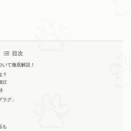
目次
ついて徹底解説！
は？
電圧
状
プラグ」
品も